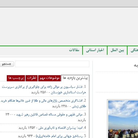
بین الملل
اخبار استانی
مقالات
بیشترین بازدید ها
موضوعات مهم
نظرات
برچسب ها
فشار سیاسیون بر موالی زاده برای جلوگیری از برکناری سرپرست
- ۲۵۶۰ بازدید
حراست استانداری خوزستان
افشاگری متخصص بازارهای مالی و طلا از ضرر خانم‌ها هنگام خرید
- ۲۴۸۰ بازدید
طلای زینتی
- ۲۴۰۰
مبانی فقهی و حقوقی مساله قصاص قاتلین رهبر شهید
بازدید
- ۱۳۵۲ بازدید
امید؛ پیشران اقتصاد و تاب‌آوری ملی
- ۹۴۴ بازدید
رستاخیز جهانی برای امام خامنه‌ای(ره)