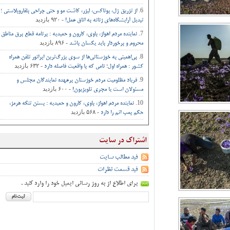
از تزریق ژل، بوتاکس، لیزر، کاشت مو و حتی جراحی‌ بلفاروپلاستی ؛
- ۹۲۰ بازدید
تبدیل آرایشگاه‌های زنانه به اتاق‌ عمل‌!
نماینده مردم اهواز، باوی، کارون و حمیدیه : برنامه قطع برق مناطق
- ۸۹۶ بازدید
محروم و برخوردار باید یکسان باشد
بی‌اهمیتی به خوزستانی‌ها از سوی بزرگ‌ترین اپراتور تلفن همراه
- ۶۳۲ بازدید
کشور : همراه اول؛ نامی که با واقعیت فاصله دارد
فریاد مظلومیت مردم خوزستان برعهده نمایندگان مجلس و
- ۶۰۰ بازدید
مسئولان است یا مجری تلویزیون!
نماینده مردم اهواز، باوی، کارون و حمیدیه : بستن تنگه هرمز،
- ۵۶۸ بازدید
حکم بمب اتم را دارد
اشتراک در سایت
فید مطالب سایت
فید قسمت نظرات
برای اطلاع از به روز رسانی ایمیل خود را وارد کنید .