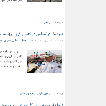
باس میان خرمشهر .
برچسب :
اربعین
سرهنگ دولتشاهی در گفت و گو با روزنامه ن
اخبار استاني
خبری
عنا
سه‌شنبه ۸ شهریور ۱۴۰۱ ۱۵:۴۹
,
,
رئیس پلیس راه خوزس
کامل را داریم و تم
خبرنگار روزنامه نس
داشت: با توجه به ۵ ورودی به استان، ورودی سمت ایذه، زائران از اصفهان و چهارمحال و ...
برچسب :
اربعین
,
پلیس راه
,
خوزستان
فرماندار خرمشهر در گفت و گو با نسیم خوزس