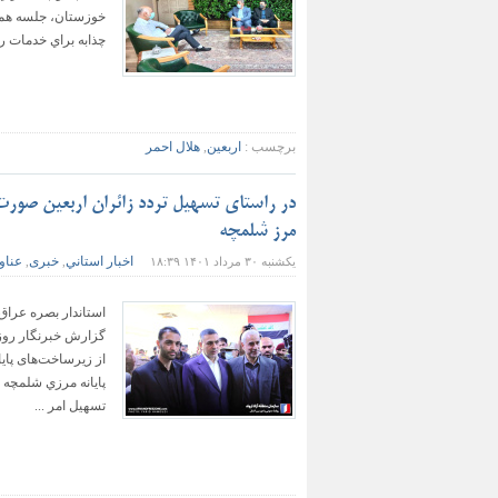
چذابه براي خدمات رس
برچسب :
اربعین
,
هلال احمر
در راستای تسهیل تردد زائران اربعین صورت 
مرز شلمچه
اخبار استاني
خبری
عناو
یکشنبه ۳۰ مرداد ۱۴۰۱ ۱۸:۳۹
,
,
استاندار بصره عراق 
گزارش خبرنگار روزنا
از زیرساخت‌های پای
پايانه مرزي شلمچه ش
تسهیل امر ...