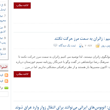
ادامه مطلب
از 
تبدیل 
نما
محروم 
بی‌
کشور :
یم : زائران به سمت مرز حرکت نکنند
نما
بمب ات
ین روز
ثبت یک دیدگاه
۷۰۸۵۷
فر
مسئول
بگوی زائران نیستند، لذا توصیه می کنیم زائران به سمت مرز حرکت نکنند تا
. سرهنگ رضا دولتشاهی در گفت وگو با خبرنگار روزنامه نسیم خوزستان درباره
نون مسیرها باز هستند و از نظر ترافیکی مشکلی نداریم. اما در مرز ...
اشترا
ادامه مطلب
فید
فید
برا
اتوبوس‌های ایرانی می‌توانند برای انتقال زوار وارد عراق شوند