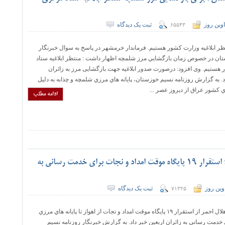
وین روز
ثبت یک دیدگاه
۶۵۵۴۳
ظر ابلاغيه وزارت كشور هستيم. فرماندار خرمشهر در پاسخ به سوال خبرنگار
تان در خصوص زمان بازگشايي مرز شلمچه اظهار داشت : منتظر ابلاغیه ستاد
هستیم. وی افزود: درصورت صدور ابلاغیه جهت بازگشایی مرز به زائران
. به گزارش روزنامه نسيم خوزستان، پايانه هاي مرزي شلمچه و چذابه به دليل
 كشور عراق از ديروز عصر ...
ادامه مطلب
از اهواز تا پایانه های مرزی شلمچه و چذابه ؛ استقرار ١٩ پایگاه موقت امداد و نجات برای خدمت رسانی به
وین روز
ثبت یک دیدگاه
۷۱۳۲۵
مدیر عامل جمعیت هلال احمر از استقرار ١٩ پایگاه موقت امداد و نجات از اهواز تا پايانه هاي مرزي
 خدمت رساني به زائران اربعين خبر داد. به گزارش خبرنگار روزنامه نسیم