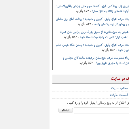
تزریق ژل، بوتاکس، لیزر، کاشت مو و حتی جراحی‌ بلفاروپلاستی ؛
- ۸۷۲ بازدید
آرایشگاه‌های زنانه به اتاق‌ عمل‌!
ینده مردم اهواز، باوی، کارون و حمیدیه : برنامه قطع برق مناطق
- ۸۴۸ بازدید
و برخوردار باید یکسان باشد
اهمیتی به خوزستانی‌ها از سوی بزرگ‌ترین اپراتور تلفن همراه
- ۵۸۴ بازدید
 همراه اول؛ نامی که با واقعیت فاصله دارد
ینده مردم اهواز، باوی، کارون و حمیدیه : بستن تنگه هرمز، حکم
- ۵۵۲ بازدید
م را دارد
یاد مظلومیت مردم خوزستان برعهده نمایندگان مجلس و
- ۵۵۲ بازدید
ان است یا مجری تلویزیون!
ک در سایت
 مطالب سایت
 قسمت نظرات
ی اطلاع از به روز رسانی ایمیل خود را وارد کنید .