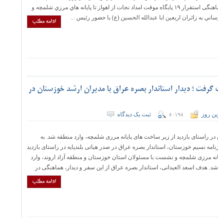
خوزستان، جلسه هماهنگی استقرار ۱۹ پایگاه موقت امداد نجات از اهواز تا پايانه هاي مرزي شلمچه و
اني به زائران اربعين ابا عبدالله الحسين (ع) با حضور رئیس ...
ادامه مطلب
گرفت ؛ دیدار استاندار بصره عراق با مدیران ارشد خوزستان در
ین روز
ثبت یک دیدگاه
۸۰۱۹۸
در راستای بازدید از زیر ساخت های پایانه مرزی شلمچه، وارد منطقه شد. به
مه نسیم خوزستان، استاندار بصره عراق در صدر هیاتی بلندپایه در راستای بازدید
انه مرزی شلمچه و نشست با مسئولان استان خوزستان و منطقه آزاد اروند، وارد
د. هدف اسعد العیدانی، استاندار بصره عراق از این سفر و دیدار، هماهنگی در
ادامه مطلب