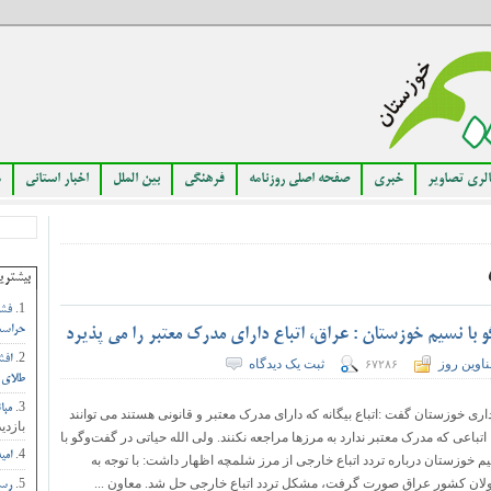
لری تصاویر
خبری
صفحه اصلی روزنامه
فرهنگی
بین الملل
اخبار استانی
م
بیشتری
فشا
حراست
 با نسیم خوزستان : عراق، اتباع دارای مدرک معتبر را می پذیرد
افش
اوین روز
ثبت یک دیدگاه
۶۷۲۸۶
طلای 
مبا
اری خوزستان گفت :اتباع بیگانه که دارای مدرک معتبر و قانونی هستند می توانند
بازدید
 اتباعی که مدرک معتبر ندارد به مرزها مراجعه نکنند. ولی الله حیاتی در گفت‌وگو با
امی
م خوزستان درباره تردد اتباع خارجی از مرز شلمچه اظهار داشت: با توجه به
ولان کشور عراق صورت گرفت، مشکل تردد اتباع خارجی حل شد. معاون ...
رست