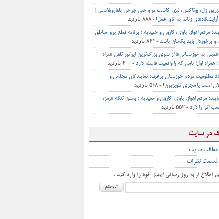
تزریق ژل، بوتاکس، لیزر، کاشت مو و حتی جراحی‌ بلفاروپلاستی ؛
- ۸۸۸ بازدید
آرایشگاه‌های زنانه به اتاق‌ عمل‌!
ینده مردم اهواز، باوی، کارون و حمیدیه : برنامه قطع برق مناطق
- ۸۶۴ بازدید
و برخوردار باید یکسان باشد
اهمیتی به خوزستانی‌ها از سوی بزرگ‌ترین اپراتور تلفن همراه
- ۶۰۰ بازدید
 همراه اول؛ نامی که با واقعیت فاصله دارد
اد مظلومیت مردم خوزستان برعهده نمایندگان مجلس و
- ۵۶۸ بازدید
ان است یا مجری تلویزیون!
اینده مردم اهواز، باوی، کارون و حمیدیه : بستن تنگه هرمز،
- ۵۵۲ بازدید
ب اتم را دارد
ک در سایت
 مطالب سایت
 قسمت نظرات
ی اطلاع از به روز رسانی ایمیل خود را وارد کنید .