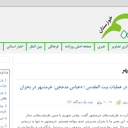
لری تصاویر
خبری
صفحه اصلی روزنامه
فرهنگی
بین الملل
اخبار استانی
م
هر
بیشتری
فشا
حراست
 در عملیات بیت المقدس ؛ *عباس مدحجی: خرمشهر در بحران
افش
طلای 
روز
ثبت یک دیدگاه
۲۱۰۹۷
مبا
بازدید
ره به ظرفیت‌های خرمشهر گفت: وقتی شهری با چنین ظرفیت‌هایی دچار
امی
 این یعنی ما با بحران مدیریتی جدی مواجه هستیم. خرمشهر نه تنها به درستی
رست
به حال خود رها شده است. عباس مدحجی، مدیرمسئول پایگاه خبری «اینجا خبر»،