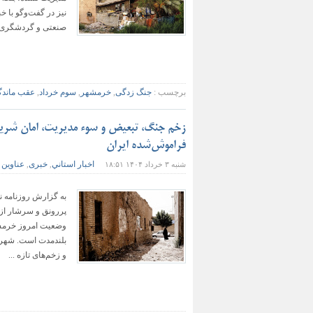
نیز در گفت‌وگو با 
صنعتی و گردشگری، 
برچسب :
جنگ زدگی
,
خرمشهر
,
سوم خرداد
,
عقب ماند
زخم جنگ، تبعیض و سوء مدیریت، امان شریف
فراموش‌شده ایران
اخبار استاني
خبری
عناوین 
شنبه ۳ خرداد ۱۴۰۴ ۱۸:۵۱
,
,
به گزارش روزنامه ن
پررونق و سرشار از 
وضعیت امروز خرمشهر
بلندمدت است. شهری 
و زخم‌های تازه ...