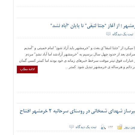
ر ؛ از آغاز “جئنا لنبقی” تا پایان “آباد نشد”
ثبت یک دیدگاه
د از "جئنا لنبقا"یِ بعث و "خرمشهر باید آزاد شودِ" امام خمینی و "آمدیم
 مرادی بعد از حدود چهل سال برسیم به "خرمشهر آزادشد اما آباد نشدِ" مردم
عبارات فوق تیتر موقت سرخط خبرهای زمانه ی خود بودند اما کمتر کسی گمان
یتر دائم و هرساله ی خرمشهر تبدیل شود. کمتر ...
ادامه مطلب
با حضور وزیر آموزش و پرورش ؛ هنرستان خیرساز شهدای شمخانی در روستای سرحانیه ۲ خرمشهر افتتاح
ین روز
ثبت یک دیدگاه
۱۴۳