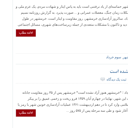
 حماسه‌ای از یاد نرفتنی است باید به پاس ایثار و شهادت مردم، یک عزم ملی و
لات زمان جنگ، معضلات عمرانی و ... صورت پذیرد. به گزارش روزنامه نسیم
د، سالروز آزادسازی خرمشهر، روز مقاومت و ایثار است. خرمشهر در طول
ید و تاکنون با مشکلات متعددی از جمله زیرساخت‌های شهری، مسائل اجتماعی
ادامه مطلب
هر
,
سوم خرداد
 نشده است
ثبت یک دیدگاه
به مناسبت سوم خرداد ؛ *خرمشهر هنوز آزاد نشده است* خرمشهر پس از ۳۵ روز مقاومت جانانه
مردم شریف و نجیب این شهر، نهایتا در چهارم آبان ۱۳۵۹ فرو ریخت و زخمی عمیق را بر پیکر
خوزستان و ایران اسلامی وارد کرد تا در دهم اردیبهشت ۱۳۶۱ عملیات آزادسازی خونین شهر با رمز یا
 شود و طی سه مرحله پس از ۵۷۵ روز ...
ادامه مطلب