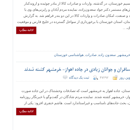
یم خوزستان، در گذشته، واردات و صادرات کالا از بنادر چوئبده و اروندکنار
اش‌های مستمر دکتر جواد سعدون‌زاده، نماینده مردم آبادان و رایزنی‌های وی با
د و صنعت، امکان صادرات و واردات کالا در این دو بندر فراهم شد. به گزارش
تان، استان خوزستان با برخورداری از سواحل گسترده در خلیج فارس و موقعیت
، ...
ادامه مطلب
رمشهر
,
سعدون زاده
,
صادرات
,
هواشناسی خوزستان
افران و جوانان زیادی در جاده اهواز- خرمشهر کشته شدند
ین روز
ثبت یک دیدگاه
۴۷۲۹۲
 استان، جاده اهواز به خرمشهر است که تصادفات وحشتناک در این جاده صورت
واز- خرمشهر کشته شدند. نماینده مردم شادگان در گفت‌وگو با خبرنگار روزنامه
بحث جاده‌های نامناسب و غیراستاندارد است. هاشم خنفری افزود: یکی از
ادامه مطلب