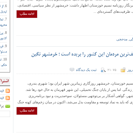
خبرنگار روزنامه نسیم خوزستان اظهار داشت: خرمشهر از نظر سیاسی، اقتصادی،
از 
ظرفیت‌های گسترده‌ای ...
تبدیل 
ادامه مطلب
نما
محروم 
بی‌
کشور :
گی
,
مدحجی
فری
مسئول
‌ترین مردمان این کشور را بریده است ؛ خرمشهر نگین
نم
حکم بم
روز
ثبت یک دیدگاه
۲۱۰۷۵
اشترا
سیم خوزستان، خرمشهر روزگاری زیباترین شهر ایران بود؛ شهری بندری،
زندگی. اما پس از پایان جنگ تحمیلی، این شهر قهرمان به حال خود رها شد.
فید
، گواهی آشکار بر بی‌توجهی مسئولان، سوء‌مدیریت و نبود برنامه‌ریزی
فید
که باید به نماد توسعه و مقاومت بدل می‌شد، اکنون در میان زخم‌های کهنه جنگ
برا
ادامه مطلب