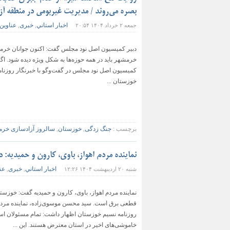
بصره می‌روند / مدیریت غیربومی در منطقه آز
اخبار استاني
خبری
عناوین
جمعه ۲ خرداد ۱۴۰۴ ۲۰:۵۴
,
,
دبیر کمیسیون اصل نود مجلس گفت: اکنون جوانان خرمشهر
خرمشهر باید در همه حوزه‌ها به شکل ویژه دیده شود. اگ
کمیسیون اصل نود مجلس در گفت‌وگو با خبرنگار روزنام
خوزستان ...
برچسب :
جنگ زدگی
,
خوزستان
,
سالروز آزادسازی خر
نماینده مردم اهواز، باوی، کارون و حمیدیه:
اخبار استاني
خبری
عن
شنبه ۲۰ اردیبهشت ۱۴۰۴ ۱۲:۲۶
,
,
نماینده مردم اهواز، باوی، کارون و حمیدیه گفت: خوزست
قطعی برق است. سید محسن موسوی‌زاده، نماینده مردم ا
روزنامه نسیم خوزستان اظهار داشت: تمام مسئولان است
خاموشی‌های اخیر در استان معترض هستند. این ...