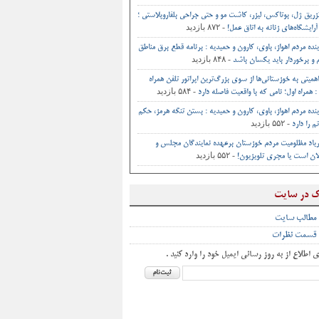
تزریق ژل، بوتاکس، لیزر، کاشت مو و حتی جراحی‌ بلفاروپلاستی ؛
- ۸۷۲ بازدید
آرایشگاه‌های زنانه به اتاق‌ عمل‌!
ینده مردم اهواز، باوی، کارون و حمیدیه : برنامه قطع برق مناطق
- ۸۴۸ بازدید
و برخوردار باید یکسان باشد
اهمیتی به خوزستانی‌ها از سوی بزرگ‌ترین اپراتور تلفن همراه
- ۵۸۴ بازدید
 همراه اول؛ نامی که با واقعیت فاصله دارد
ینده مردم اهواز، باوی، کارون و حمیدیه : بستن تنگه هرمز، حکم
- ۵۵۲ بازدید
م را دارد
یاد مظلومیت مردم خوزستان برعهده نمایندگان مجلس و
- ۵۵۲ بازدید
ان است یا مجری تلویزیون!
ک در سایت
 مطالب سایت
 قسمت نظرات
ی اطلاع از به روز رسانی ایمیل خود را وارد کنید .