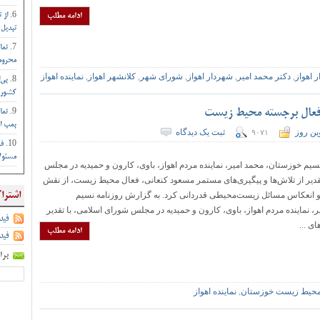
ادامه مطلب
از 
تبدیل 
نما
محروم 
 اهواز
,
دکتر محمد امیر
,
شهردار اهواز
,
شورای شهر
,
کلانشهر اهواز
,
نماینده اهواز
بی‌
کشور :
» فعال برجسته محیط زیست
نما
بمب ات
ین روز
ثبت یک دیدگاه
۹۰۷۱
فر
مسئول
سیم خوزستان، محمد امیر، نماینده مردم اهواز، باوی، کارون و حمیدیه در مجلس
قدیر از تلاش‌ها و پیگیری‌های مستمر مسعود کنعانی، فعال محیط زیست، از نقش
 و انعکاس مسائل زیست‌محیطی قدردانی کرد. به گزارش روزنامه نسیم
اشترا
 نماینده مردم اهواز، باوی، کارون و حمیدیه در مجلس شورای اسلامی، با تقدیر
فید
ای ...
ادامه مطلب
فید
برا
حیط زیست خوزستان
,
نماینده اهواز