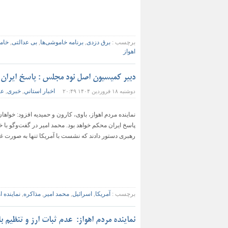
برچسب :
برق دزدی
,
برنامه خاموشی‌ها
,
بی عدالتی
,
خام
اهواز
دبیر کمیسیون اصل نود مجلس : پاسخ ایران ب
اخبار استاني
خبری
عن
دوشنبه ۱۸ فروردین ۱۴۰۴ ۲۰:۴۹
,
,
نماينده مردم اهواز، باوی، کارون و حمیدیه افزود: خواه
پاسخ ایران محکم خواهد بود. محمد امیر در گفت‌وگو با 
رهبری دستور دادند که نشست با آمریکا تنها به صورت غی
برچسب :
آمریکا
,
اسرائیل
,
محمد امیر
,
مذاکره
,
نماینده ا
نماینده مردم اهواز: عدم ثبات ارز و تنظی