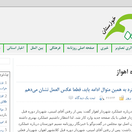
لری تصاویر
خبری
صفحه اصلی روزنامه
فرهنگی
بین الملل
اخبار استانی
م
اهواز
بیشتری
فشا
حراست
کرد به همین منوال ادامه یابد، قطعا عکس العمل نشان می‌دهم
افش
روز
ثبت یک دیدگاه
۲۶۶۲۳
طلای 
مبا
 درباره عملکرد شهردار اهواز گفت: پس از رفتن آقای امینی، شهردار دوره قبل
بازدید
ار فعلی با یک صفحه جدید وارد کار شد، لذا انتظار داشتیم عملکرد بهتری داشته
امی
اصل نود مجلس در گفت‌وگو با خبرنگار روزنامه نسیم خوزستان درباره عملکرد
 داشت: پس از رفتن آقای امینی، شهردار دوره قبل کلانشهر اهواز، شهردار فعلی
رست