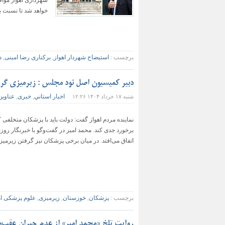
شهرداری اهواز مواف
خواهد شد تا نسبت به 
برچسب :
استيضاح شهردار اهواز
,
برکناری رضا امینی
,
د
دبیر کمیسیون اصل نود مجلس : زیرمیزی گر
اخبار استاني
خبری
عناوین
شنبه ۱۷ خرداد ۱۴۰۴ ۱۲:۲۶
,
,
نماینده مردم اهواز گفت: دولت باید با پزشکان متخلفی
برخورد جدی کند. محمد امیر در گفت‌وگو با خبرنگار ر
اتفاق می‌افتد. در میان برخی پزشکان نیز گرفتن زیرمیزی
برچسب :
پزشکان
,
خوزستان
,
زیرمیزی
,
علوم پزشکی اه
روایت تلخ «محمد امیر» از عدم جبران عقب‌