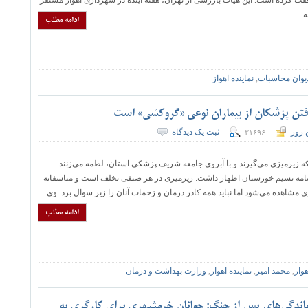
قت کرده است. این هیأت بازرسی از تهران، هفته آینده در شهرداری اهواز مستقر
...
ادامه مطلب
یوان محاسبات
,
نماینده اهواز
فتن پزشکان از بیماران نوعی «گروکشی» است
 روز
ثبت یک دیدگاه
۳۱۶۹۶
 که زیرمیزی می‌گیرند و با آبروی جامعه شریف پزشکی استان، لطمه می‌زنند
وزنامه نسیم خوزستان اظهار داشت: زیرمیزی در هر صنفی تخلف است و متاسفانه
 مشاهده می‌شود اما نباید همه کادر درمان و زحمات آنان را زیر سوال برد. وی ...
ادامه مطلب
واز
,
محمد امیر
,
نماینده اهواز
,
وزارت بهداشت و درمان
ماندگی‌های پس از جنگ: جوانان خرمشهری برای کارگری به