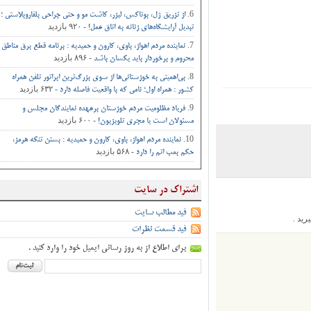
از تزریق ژل، بوتاکس، لیزر، کاشت مو و حتی جراحی‌ بلفاروپلاستی ؛
- ۹۲۰ بازدید
تبدیل آرایشگاه‌های زنانه به اتاق‌ عمل‌!
نماینده مردم اهواز، باوی، کارون و حمیدیه : برنامه قطع برق مناطق
- ۸۹۶ بازدید
محروم و برخوردار باید یکسان باشد
بی‌اهمیتی به خوزستانی‌ها از سوی بزرگ‌ترین اپراتور تلفن همراه
- ۶۳۲ بازدید
کشور : همراه اول؛ نامی که با واقعیت فاصله دارد
فریاد مظلومیت مردم خوزستان برعهده نمایندگان مجلس و
- ۶۰۰ بازدید
مسئولان است یا مجری تلویزیون!
نماینده مردم اهواز، باوی، کارون و حمیدیه : بستن تنگه هرمز،
- ۵۶۸ بازدید
حکم بمب اتم را دارد
اشتراک در سایت
فید مطالب سایت
.
فید قسمت نظرات
برای اطلاع از به روز رسانی ایمیل خود را وارد کنید .