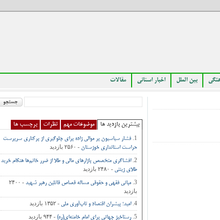
بین الملل
اخبار استانی
مقالات
بیشترین بازدید ها
موضوعات مهم
نظرات
برچسب ها
فشار سیاسیون بر موالی زاده برای جلوگیری از برکناری سرپرست
- ۲۵۶۰ بازدید
حراست استانداری خوزستان
افشاگری متخصص بازارهای مالی و طلا از ضرر خانم‌ها هنگام خرید
- ۲۴۸۰ بازدید
طلای زینتی
- ۲۴۰۰
مبانی فقهی و حقوقی مساله قصاص قاتلین رهبر شهید
بازدید
- ۱۳۵۲ بازدید
امید؛ پیشران اقتصاد و تاب‌آوری ملی
- ۹۴۴ بازدید
رستاخیز جهانی برای امام خامنه‌ای(ره)