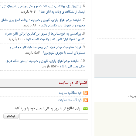
از تزریق ژل، بوتاکس، لیزر، کاشت مو و حتی جراحی‌ بلفاروپلاستی ؛
- ۹۰۴ بازدید
تبدیل آرایشگاه‌های زنانه به اتاق‌ عمل‌!
نماینده مردم اهواز، باوی، کارون و حمیدیه : برنامه قطع برق مناطق
- ۸۸۰ بازدید
محروم و برخوردار باید یکسان باشد
بی‌اهمیتی به خوزستانی‌ها از سوی بزرگ‌ترین اپراتور تلفن همراه
- ۶۰۰ بازدید
کشور : همراه اول؛ نامی که با واقعیت فاصله دارد
فریاد مظلومیت مردم خوزستان برعهده نمایندگان مجلس و
- ۵۸۴ بازدید
مسئولان است یا مجری تلویزیون!
نماینده مردم اهواز، باوی، کارون و حمیدیه : بستن تنگه هرمز،
- ۵۵۲ بازدید
حکم بمب اتم را دارد
اشتراک در سایت
فید مطالب سایت
.
فید قسمت نظرات
برای اطلاع از به روز رسانی ایمیل خود را وارد کنید .