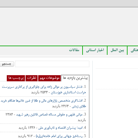
بین الملل
اخبار استانی
مقالات
بیشترین بازدید ها
موضوعات مهم
نظرات
برچسب ها
فشار سیاسیون بر موالی زاده برای جلوگیری از برکناری سرپرست
- ۲۵۴۴ بازدید
حراست استانداری خوزستان
افشاگری متخصص بازارهای مالی و طلا از ضرر خانم‌ها هنگام خرید
- ۲۴۶۴ بازدید
طلای زینتی
- ۲۳۸۴
مبانی فقهی و حقوقی مساله قصاص قاتلین رهبر شهید
بازدید
- ۱۳۳۶ بازدید
امید؛ پیشران اقتصاد و تاب‌آوری ملی
- ۹۱۲ بازدید
رستاخیز جهانی برای امام خامنه‌ای(ره)