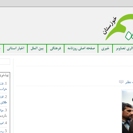
لری تصاویر
خبری
صفحه اصلی روزنامه
فرهنگی
بین الملل
اخبار استانی
م
بیشتری
 نظر
فشا
حراست
افش
طلای 
مبا
بازدید
امی
رست