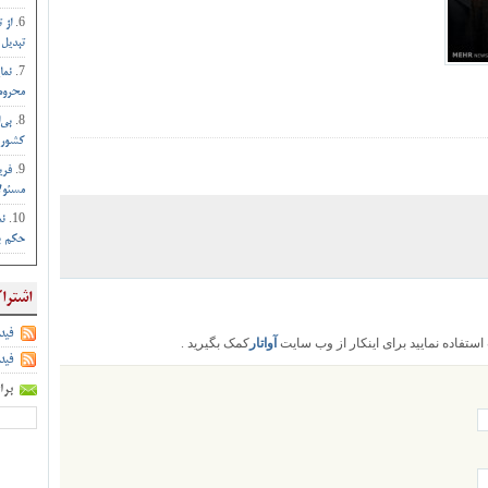
از 
تبدیل 
نما
محروم 
بی‌
کشور :
فری
مسئول
نم
حکم بم
اشترا
فید
تفاده نمایید برای اینکار از وب سایت
آواتار
کمک بگیرید .
فید
برا