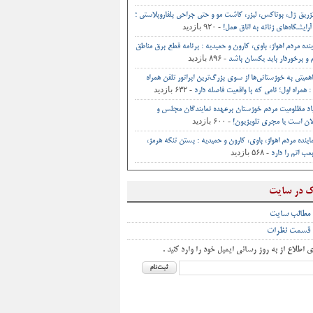
تزریق ژل، بوتاکس، لیزر، کاشت مو و حتی جراحی‌ بلفاروپلاستی ؛
- ۹۲۰ بازدید
آرایشگاه‌های زنانه به اتاق‌ عمل‌!
ینده مردم اهواز، باوی، کارون و حمیدیه : برنامه قطع برق مناطق
- ۸۹۶ بازدید
و برخوردار باید یکسان باشد
اهمیتی به خوزستانی‌ها از سوی بزرگ‌ترین اپراتور تلفن همراه
- ۶۳۲ بازدید
 همراه اول؛ نامی که با واقعیت فاصله دارد
اد مظلومیت مردم خوزستان برعهده نمایندگان مجلس و
- ۶۰۰ بازدید
ان است یا مجری تلویزیون!
اینده مردم اهواز، باوی، کارون و حمیدیه : بستن تنگه هرمز،
- ۵۶۸ بازدید
ب اتم را دارد
ک در سایت
 مطالب سایت
 قسمت نظرات
ی اطلاع از به روز رسانی ایمیل خود را وارد کنید .