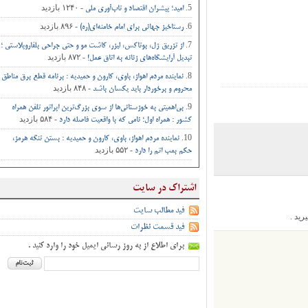
- ۱۲۴۰ بازدید
امید؛ پیشران اقتصاد و تاب‌آوری ملی
- ۸۹۶ بازدید
رستاخیز جهانی برای امام خامنه‌ای(ره)
از تزریق ژل، بوتاکس، لیزر، کاشت مو و حتی جراحی‌ بلفاروپلاستی ؛
- ۸۷۲ بازدید
تبدیل آرایشگاه‌های زنانه به اتاق‌ عمل‌!
نماینده مردم اهواز، باوی، کارون و حمیدیه : برنامه قطع برق مناطق
- ۸۴۸ بازدید
محروم و برخوردار باید یکسان باشد
بی‌اهمیتی به خوزستانی‌ها از سوی بزرگ‌ترین اپراتور تلفن همراه
- ۵۸۴ بازدید
کشور : همراه اول؛ نامی که با واقعیت فاصله دارد
نماینده مردم اهواز، باوی، کارون و حمیدیه : بستن تنگه هرمز،
- ۵۵۲ بازدید
حکم بمب اتم را دارد
اشتراک در سایت
فید مطالب سایت
.
فید قسمت نظرات
برای اطلاع از به روز رسانی ایمیل خود را وارد کنید .