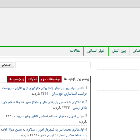
بین الملل
اخبار استانی
مقالات
بیشترین بازدید ها
موضوعات مهم
نظرات
برچسب ها
فشار سیاسیون بر موالی زاده برای جلوگیری از برکناری سرپرست
- ۲۴۶۴ بازدید
حراست استانداری خوزستان
افشاگری متخصص بازارهای مالی و طلا از ضرر خانم‌ها هنگام خرید
- ۲۴۳۲ بازدید
طلای زینتی
- ۲۳۲۰
مبانی فقهی و حقوقی مساله قصاص قاتلین رهبر شهید
بازدید
اولتیماتوم محمد امیر به شهردار اهواز : عملکرد به همین منوال ادامه
- ۲۱۲۸ بازدید
یابد، قطعا عکس العمل نشان می‌دهم