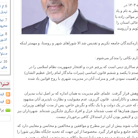
پس از فراز و فرودهای بسیار روز چهارشنبه دوم آبان‌ماه ۱۴۰۳ در
از 
ر به نام و یاد
تبدیل 
 موالی زاده با
نما
عالی استان را
محروم 
یم و آرزومند
بی‌
کشور :
ره‌کنندگان جامعه تکریم و تقدیس شد الا شوراهای شهر و روستا، و مهمتر اینکه
فری
.
مسئول
ارم نکاتی را متذکر می‌شوم :
نم
م سالاری دینی است که پرچم عزت و افتخار جمهوریت نظام اسلامی را در
حکم بم
دم تا یکصد و ششم قانون اساسی (میراث ماندگار امام راحل عظیم الشان)
اهمیت نمودن قدر و منزلت آنان در مدیریت شهری با روح قوانین یاد شده
اشترا
کوهش قرار گرفت. علمای علم مدیریت به همان اندازه که بر اصل ثبات مدیران
فید
 که ضعف و ناکارآمدی، قانون گریزی، عدم مقبولیت و نظارت ناپذیری آنان مشهود
فید
اده که حتی در یک دولت و با یک نگاه و نگرش خاص، پس از مدت کوتاهی وزیران،
برا
سوی همان‌ها که نصب شده‌اند عزل و افراد دیگری جایگزین شده‌اند‌. شهرداران نیز
ن و لایتغیر بودن آنان از استدلال کافی برخوردار نیست.
اب شوند پیش از این نیز مطرح و موافقین و مخالفین و محاسن و معایبی دارد که
عه جامع و مانع قرار گیرد. مخصوصا از این جهت که تحدید جایگاه نظارتی شورا را
 چه با رای مستقیم مردم و چه نیابتا توسط وکلای مردم متضمن ابقای بی‌چون و