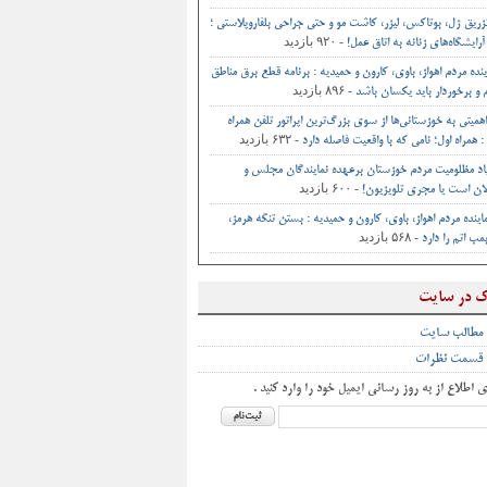
تزریق ژل، بوتاکس، لیزر، کاشت مو و حتی جراحی‌ بلفاروپلاستی ؛
- ۹۲۰ بازدید
آرایشگاه‌های زنانه به اتاق‌ عمل‌!
ینده مردم اهواز، باوی، کارون و حمیدیه : برنامه قطع برق مناطق
- ۸۹۶ بازدید
و برخوردار باید یکسان باشد
اهمیتی به خوزستانی‌ها از سوی بزرگ‌ترین اپراتور تلفن همراه
- ۶۳۲ بازدید
 همراه اول؛ نامی که با واقعیت فاصله دارد
اد مظلومیت مردم خوزستان برعهده نمایندگان مجلس و
- ۶۰۰ بازدید
ان است یا مجری تلویزیون!
اینده مردم اهواز، باوی، کارون و حمیدیه : بستن تنگه هرمز،
- ۵۶۸ بازدید
ب اتم را دارد
ک در سایت
 مطالب سایت
 قسمت نظرات
ی اطلاع از به روز رسانی ایمیل خود را وارد کنید .