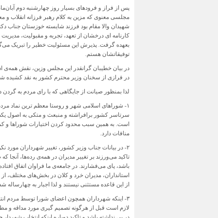
مجلسی معنوی که مزین به کلام رهبر فرزانه انقلاب و معط
شهیدان والا مقام بود فرزند شایسته خوزستان جناب دکتر
کارنامه ای درخشان از تعهد، تجربه و مقبولیت، مدیریت 
بعهده گرفت. پذیرش این مسئولیت خطیر را تبریک می‌گو
توفیقاتشان هستم.
در بیان خطیبان گرانقدر این مجلس وزین، نقش همه‌ی ادا
در فرازی از سخنان وزیر محترم کشور به نقد کشیده شد
لذا بمنظور صیانت از جایگاهی که با رای مردم به گردن د
۱- شوراهای اسلامی شهر و روستا معظم ترین نماد مرد
سرتاسر کشور برافراشته و منبعث و متکی به اصول یکص
است. به همین سبب محدود کردن اختیارات شوراها و کم 
منافات دارد.
۲- در بیانات جناب وزیر کشور، تغییر شهرداران مورد ن
تاکید می‌ورزند بر تغییر مدیران در همه‌ی رده‌ها، آنجا
باشد، پای می‌فشارند. در جامعه‌ی ما فراوان اتفاق افت
استانداران، مدیران خرد و کلان در بخش‌های مختلف، از 
از این قاعده مستثنی نیستند و لذا اجبار به چهارساله شد
۳- اینکه شهرداران همچون اعضای شورا توسط مردم انتخ
لازم است قبل از هرگونه تصمیم گیری مورد مداقه و مطال
در پی نداشته باشد و تاکید دوباره اینکه انتخاب شهردار