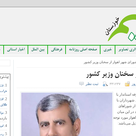
لری تصاویر
خبری
صفحه اصلی روزنامه
فرهنگی
بین الملل
اخبار استانی
م
رای شهر اهواز از سخنان وزیر کشور
ز سخنان وزیر کشور
بیشتری
وز
ثبت نظر
۳۳۱۲۳۷
فشا
حراست
 استاندار با
افش
 شهرداران با
طلای 
از شوراهای
در این میان
مبا
واز مورد توجه
بازدید
یل می‌باشد:
امی
رست