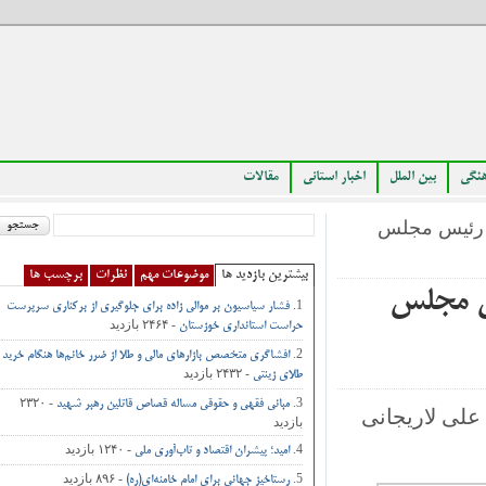
بین الملل
اخبار استانی
مقالات
رئیس مجلس
بیشترین بازدید ها
موضوعات مهم
نظرات
برچسب ها
 مجلس
فشار سیاسیون بر موالی زاده برای جلوگیری از برکناری سرپرست
- ۲۴۶۴ بازدید
حراست استانداری خوزستان
افشاگری متخصص بازارهای مالی و طلا از ضرر خانم‌ها هنگام خرید
- ۲۴۳۲ بازدید
طلای زینتی
- ۲۳۲۰
مبانی فقهی و حقوقی مساله قصاص قاتلین رهبر شهید
ی لاریجانی
بازدید
- ۱۲۴۰ بازدید
امید؛ پیشران اقتصاد و تاب‌آوری ملی
- ۸۹۶ بازدید
رستاخیز جهانی برای امام خامنه‌ای(ره)