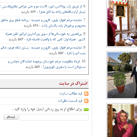
از تزریق ژل، بوتاکس، لیزر، کاشت مو و حتی جراحی‌ بلفاروپلاستی ؛
- ۸۷۲ بازدید
تبدیل آرایشگاه‌های زنانه به اتاق‌ عمل‌!
نماینده مردم اهواز، باوی، کارون و حمیدیه : برنامه قطع برق مناطق
- ۸۴۸ بازدید
محروم و برخوردار باید یکسان باشد
بی‌اهمیتی به خوزستانی‌ها از سوی بزرگ‌ترین اپراتور تلفن همراه
- ۵۸۴ بازدید
کشور : همراه اول؛ نامی که با واقعیت فاصله دارد
نماینده مردم اهواز، باوی، کارون و حمیدیه : بستن تنگه هرمز، حکم
- ۵۵۲ بازدید
بمب اتم را دارد
فریاد مظلومیت مردم خوزستان برعهده نمایندگان مجلس و
- ۵۵۲ بازدید
مسئولان است یا مجری تلویزیون!
اشتراک در سایت
فید مطالب سایت
فید قسمت نظرات
برای اطلاع از به روز رسانی ایمیل خود را وارد کنید .