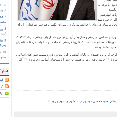
ود، با توجه به
از 
ریاست
تبدیل 
ولت چهاردهم
نما
از میان نمایندگان مجلس دوازدهم، باعث خالی ماندن ۵ الی ۶ حوزه شد
محروم 
خابات میان دوره‌ای را فراهم نمی‌کرد و شورای نگهبان هم شرایط فعلی را برای
بی‌
کشور :
وی درباره مورد زمانبندی انتخابات شورای هفتم و میان دوره‌ای مجلس دوازدهم و سازوکار آن نیز توضیح داد: از بازه زمانی خرداد ۱۴۰۴ که
نما
زمان همیشگی انتخابات بود تا ۶ ماه پس از آن، فعالیت شورا‌ها ادامه خواهد داشت که تقریبا فرصتی ۱۰ ماهه ایجاد خواهد کرد تا متقاضیان
بمب ات
علی استعفا بدهند.
فر
باوی، کارون و حمیدیه در پایان گفت: بر این اساس، دوره ششم شوراهای اسلامی
مسئول
شهر و روستا و شهرداران و دهیاران منتخب آنها در دی ماه ۱۴۰۴ خاتمه یافته و دوره هفتم این شورا و منتخبان آنها نیز دی ماه ۱۴۰۴ آغاز
اشترا
فید
فید
برا
زستان
,
سید محسن موسوی زاده
,
شورای شهر و روستا