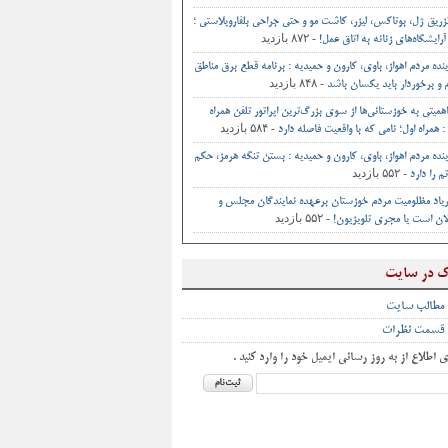
تزریق ژل، بوتاکس، لیزر، کاشت مو و حتی جراحی‌ بلفاروپلاستی ؛
- ۸۷۲ بازدید
آرایشگاه‌های زنانه به اتاق‌ عمل‌!
ینده مردم اهواز، باوی، کارون و حمیدیه : برنامه قطع برق مناطق
- ۸۴۸ بازدید
و برخوردار باید یکسان باشد
اهمیتی به خوزستانی‌ها از سوی بزرگ‌ترین اپراتور تلفن همراه
- ۵۸۴ بازدید
 همراه اول؛ نامی که با واقعیت فاصله دارد
ینده مردم اهواز، باوی، کارون و حمیدیه : بستن تنگه هرمز، حکم
- ۵۵۲ بازدید
م را دارد
یاد مظلومیت مردم خوزستان برعهده نمایندگان مجلس و
- ۵۵۲ بازدید
ان است یا مجری تلویزیون!
ک در سایت
 مطالب سایت
 قسمت نظرات
ی اطلاع از به روز رسانی ایمیل خود را وارد کنید .