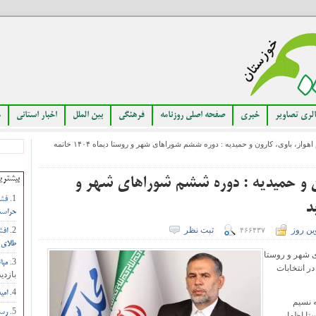
لری تصاویر
خبری
صفحه اصلی روزنامه
فرهنگی
بین الملل
اخبار استانی
م
» نماینده مردم اهواز، باوی، کارون و حمیدیه : دوره ششم شوراهای شهر و روستا دیماه ۱۴۰۴ خاتمه
بیشتری
ون و حمیدیه : دوره ششم شوراهای شهر و
فشا
حراست
ین روز
ثبت نظر
۴۶۶۴۳۷
افش
طلای 
 شهر و روستا
مبا
ر انتخابات
بازدید
امی
 نسیم
رست
ر و روستا اظهار