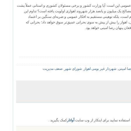
مومی این است: آیا وزارت کشور و برخی مسئولان کشوری و استانی عملاً پشت
مصالح یک میلیون و پانصد هزار شهروند اهوازی اولویت یافته است؟ تداوم این
م است، بلکه توهینی مستقیم به افکار عمومی و ضربه‌ای سنگین بر اعتماد
ی، اهواز را بیش از پیش به سوی بحرانی عمیق‌تر سوق خواهد داد؛ بحرانی که
ن پنهان رضا امینی خواهد بود.
ا امینی
,
شهردار غیر بومی اهواز
,
شورای شهر
,
ضعف مدیریت
تفاده نمایید برای اینکار از وب سایت
آواتار
کمک بگیرید .