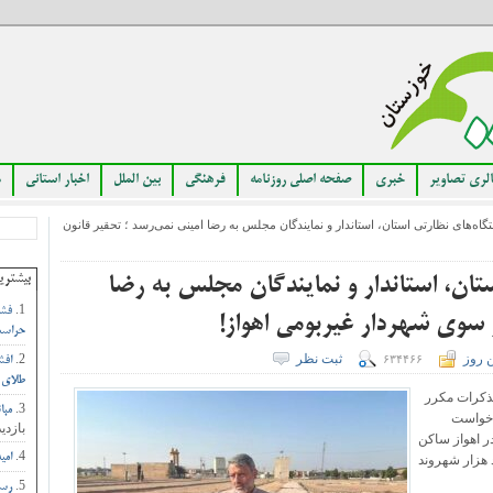
لری تصاویر
خبری
صفحه اصلی روزنامه
فرهنگی
بین الملل
اخبار استانی
م
ه‌های نظارتی استان، استاندار و نمایندگان مجلس به رضا امینی نمی‌رسد ؛ تحقیر قانون
بیشتری
تان، استاندار و نمایندگان مجلس به رضا
فشا
ز سوی شهردار غیربومی اهواز!
حراست
ن روز
ثبت نظر
۶۳۴۴۶۶
افش
طلای 
تذکرات مکرر
مبا
 خواست
بازدید
ر اهواز ساکن
امی
 هزار شهروند
رست