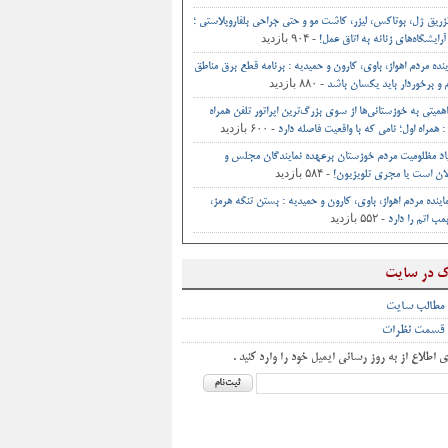
تزریق ژل، بوتاکس، لیزر، کاشت مو و حتی جراحی‌ بلفاروپلاستی ؛
- ۹۰۴ بازدید
آرایشگاه‌های زنانه به اتاق‌ عمل‌!
ینده مردم اهواز، باوی، کارون و حمیدیه : برنامه قطع برق مناطق
- ۸۸۰ بازدید
و برخوردار باید یکسان باشد
اهمیتی به خوزستانی‌ها از سوی بزرگ‌ترین اپراتور تلفن همراه
- ۶۰۰ بازدید
 همراه اول؛ نامی که با واقعیت فاصله دارد
اد مظلومیت مردم خوزستان برعهده نمایندگان مجلس و
- ۵۸۴ بازدید
ان است یا مجری تلویزیون!
اینده مردم اهواز، باوی، کارون و حمیدیه : بستن تنگه هرمز،
- ۵۵۲ بازدید
ب اتم را دارد
ک در سایت
 مطالب سایت
 قسمت نظرات
ی اطلاع از به روز رسانی ایمیل خود را وارد کنید .