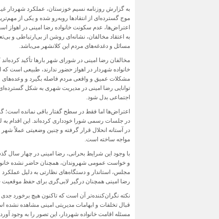
به گزارش روزنامه نسیم خوزستان، عملکرد شهردار غیرب
موج گسترده‌ای از انتقادها روبه‌رو شده و یکی از مهم‌تر
اعتراض‌ها، عدم سکونت خانواده رضا امینی در اهواز اس
به اعتقاد مخالفان، نشانه‌ای روشن از بی‌ارتباطی و بی‌تع
مسائل و دغدغه‌های مردم این کلانشهر می‌باشد.
مخالفان رضا امینی در شورای شهر بارها تأکید کرده‌اند 
خانواده شهردار در اهواز حضور ندارند، طبیعی است که او
مشکلات عمیق و واقعی مردم فاصله بگیرد و وعده‌های و
توانایی رضا امینی در مدیریت شهری به شکل گسترده‌ای
اجتماعی بدل شود.
اعتراض‌ها اما فقط در سطح گفتار باقی نمانده است؛ 
در جلسات رسمی شورا خودداری کرده‌اند. این اقدام به ل
در آستانه انحلال قرار گرفته و چنین وضعیتی عملاً شهر 
مواجه ساخته است.
با وجود این شرایط بحرانی، رضا امینی در چهار سال گذ
و خواست عمومی شهروندان، همچنان حاضر نشده خانواده‌ا
مجلس، استاندار و دستگاه‌های نظارتی به دلیل عملکرد ف
رضا امینی همچنان درگیر لابی‌گری برای حفظ موقعیت خ
نکته نگران‌کننده‌تر آن است که تاکنون هیچ برخورد جدی
قبال تخلفات و ابهامات مدیریتی امینی مشاهده نشده ا
مسئله اقامت خانواده شهردار، این تصور را به وجود آورد