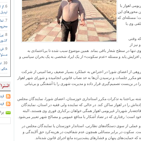
ومی اهواز با
از 
ین محورهای این
تبدیل 
ت؛ مسئله‌ای که
نما
لقی وی با
محروم 
بی‌
که وقتی
کشور :
 نیز از
فری
ی تنها در سطح شعار باقی بماند. همین موضوع سبب شده تا بی‌اعتمادی به
مسئول
 افزایش یابد و مسئله «عدم سکونت» از یک ایراد شخصی به یک بحران سیاسی و
نم
حکم بم
گروهی از اعضای شورا در اعتراض به عملکرد بسیار ضعیف رضا امینی از شرکت
غو مکرر جلسات و نرسیدن آن‌ها به حد نصاب قانونی انجامیده و شورای شهر اهواز
را در بن‌بست تصمیم‌گیری قرار داده و مدیریت شهری را با آشفتگی و بی‌ثباتی
اشترا
فید
شته بی‌اعتنا به تذکرات مکرر استانداری خوزستان، اعضای شورا، نمایندگان مجلس
فید
ش را در اهواز ساکن کند. در حالی که نماینده ولی فقیه در استان، نمایندگان
اجعه‌بار شهردار غیربومی اهواز همگی خواهان برکناری فوری وی هستند، البته
برا
ود است؛ رفتاری که در تضاد آشکار با منافع عمومی و مصالح شهر تعبیر می‌شود.
 و عملی از سوی دستگاه‌های نظارتی، استاندار خوزستان یا نمایندگان مجلس در
ست. سکوت در برابر مسائلی همچون عدم شفافیت در هزینه‌کرد حق آلایندگی و
ه که حمایت‌های پنهان و فشارهای پشت‌پرده مانع اجرای قانون شده‌اند.