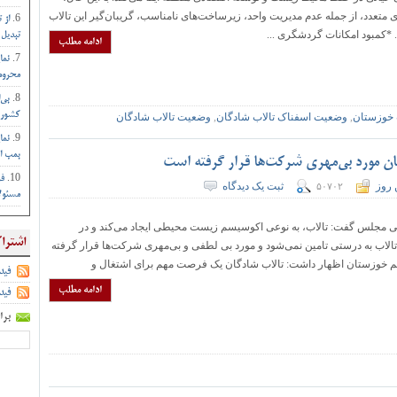
متعدد، از جمله عدم مدیریت واحد، زیرساخت‌های نامناسب، گریبان‌گیر این تالاب
از 
*کمبود امکانات گردشگری ...
تبدیل 
ادامه مطلب
نما
محروم 
بی‌
کشور :
خوزستان
,
وضعیت اسفناک تالاب شادگان
,
وضعیت تالاب شادگان
نما
بمب ات
 مورد بی‌مهری شرکت‌ها قرار گرفته است
فر
 روز
ثبت یک دیدگاه
۵۰۷۰۲
مسئول
جلس گفت: تالاب، به نوعی اکوسیسم زیست محیطی ایجاد می‌کند و در
اشترا
ه تالاب به درستی تامین نمی‌شود و مورد بی لطفی و بی‌مهری شرکت‌ها قرار گرفته
یم خوزستان اظهار داشت: تالاب شادگان یک فرصت مهم برای اشتغال و
فید
ادامه مطلب
فید
برا