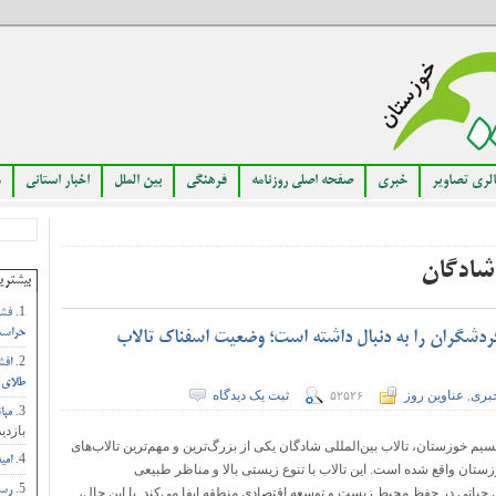
لری تصاویر
خبری
صفحه اصلی روزنامه
فرهنگی
بین الملل
اخبار استانی
م
شادگان
بیشتری
فشا
حراست
 گردشگران را به دنبال داشته است؛ وضعیت اسفناک تالاب
افش
طلای 
بری
عناوین روز
ثبت یک دیدگاه
۵۲۵۲۶
,
مبا
بازدید
یم خوزستان، تالاب بین‌المللی شادگان یکی از بزرگ‌ترین و مهم‌ترین تالاب‌های
امی
ستان واقع شده است. این تالاب با تنوع زیستی بالا و مناظر طبیعی
رست
حیاتی در حفظ محیط زیست و توسعه اقتصادی منطقه ایفا می‌کند. با این حال،