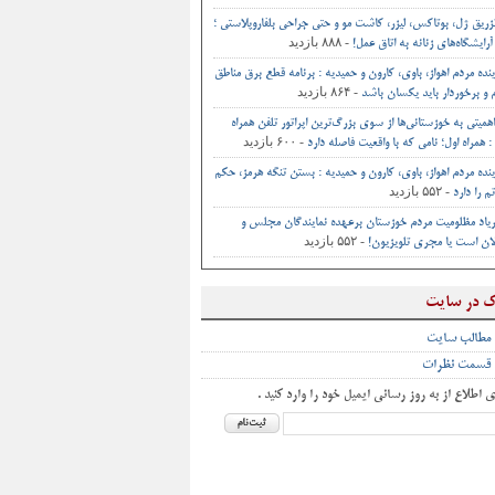
تزریق ژل، بوتاکس، لیزر، کاشت مو و حتی جراحی‌ بلفاروپلاستی ؛
- ۸۸۸ بازدید
آرایشگاه‌های زنانه به اتاق‌ عمل‌!
ینده مردم اهواز، باوی، کارون و حمیدیه : برنامه قطع برق مناطق
- ۸۶۴ بازدید
و برخوردار باید یکسان باشد
اهمیتی به خوزستانی‌ها از سوی بزرگ‌ترین اپراتور تلفن همراه
- ۶۰۰ بازدید
 همراه اول؛ نامی که با واقعیت فاصله دارد
ینده مردم اهواز، باوی، کارون و حمیدیه : بستن تنگه هرمز، حکم
- ۵۵۲ بازدید
م را دارد
یاد مظلومیت مردم خوزستان برعهده نمایندگان مجلس و
- ۵۵۲ بازدید
ان است یا مجری تلویزیون!
ک در سایت
 مطالب سایت
 قسمت نظرات
ی اطلاع از به روز رسانی ایمیل خود را وارد کنید .