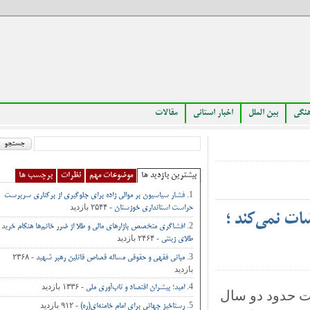
بین الملل
اخبار استانی
مقالات
بیشترین بازدید ها
موضوعات مهم
نظرات
برچسب ها
فشار سیاسیون بر موالی زاده برای جلوگیری از برکناری سرپرست
- ۲۵۴۴ بازدید
حراست استانداری خوزستان
 نمی‌کند ؛
افشاگری متخصص بازارهای مالی و طلا از ضرر خانم‌ها هنگام خرید
- ۲۴۶۴ بازدید
طلای زینتی
- ۲۳۶۸
مبانی فقهی و حقوقی مساله قصاص قاتلین رهبر شهید
بازدید
- ۱۳۳۶ بازدید
امید؛ پیشران اقتصاد و تاب‌آوری ملی
حدود دو سال
- ۹۱۲ بازدید
رستاخیز جهانی برای امام خامنه‌ای(ره)