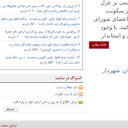
 بر عزل
از تزریق ژل، بوتاکس، لیزر، کاشت مو و حتی جراحی‌ بلفاروپلاستی ؛
 سکونت
- ۹۰۴ بازدید
تبدیل آرایشگاه‌های زنانه به اتاق‌ عمل‌!
اعضای شورای
نماینده مردم اهواز، باوی، کارون و حمیدیه : برنامه قطع برق مناطق
- ۸۸۰ بازدید
محروم و برخوردار باید یکسان باشد
 با وجود
بی‌اهمیتی به خوزستانی‌ها از سوی بزرگ‌ترین اپراتور تلفن همراه
استاندار
- ۶۰۰ بازدید
کشور : همراه اول؛ نامی که با واقعیت فاصله دارد
ادامه مطلب
فریاد مظلومیت مردم خوزستان برعهده نمایندگان مجلس و
- ۵۸۴ بازدید
مسئولان است یا مجری تلویزیون!
نماینده مردم اهواز، باوی، کارون و حمیدیه : بستن تنگه هرمز،
- ۵۵۲ بازدید
حکم بمب اتم را دارد
شهردار
اشتراک در سایت
فید مطالب سایت
فید قسمت نظرات
برای اطلاع از به روز رسانی ایمیل خود را وارد کنید .
ابتدای صفحه