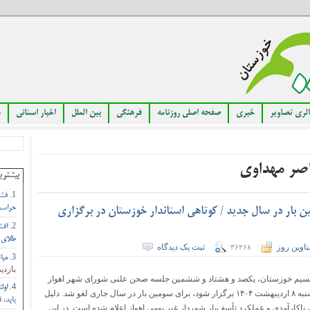
لری تصاویر
خبری
صفحه اصلی روزنامه
فرهنگی
بین الملل
اخبار استانی
م
اصر مهداوی
بیشتری
فشا
حراست
 بار در سال جدید / کوتاهی استاندار خوزستان در برگزاری
افش
طلای 
اوین روز
ثبت یک دیدگاه
۳۶۴۶۸
مبا
بازدید
نسیم خوزستان، یکصد و هشتاد و ششمین جلسه صحن علنی شورای شهر اهواز
اول
که قرار بود روز دوشنبه ۸ اردیبهشت ۱۴۰۴ برگزار شود، برای سومین بار در سال جاری لغو شد. دلیل
یابد،
ناکارآمدی و عملکرد تأسف‌بار شهردار غیر بومی اهواز اعلام شده است. در این