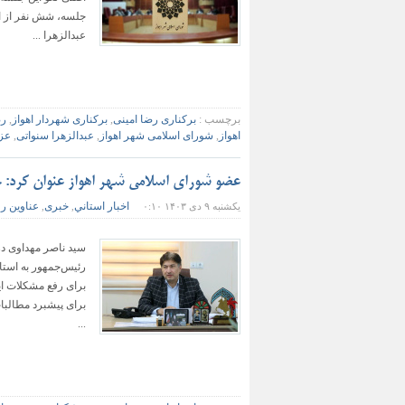
جلسه، شش نفر از ا
عبدالزهرا ...
برچسب :
برکناری رضا امینی
,
برکناری شهردار اهواز
,
رض
اهواز
,
شورای اسلامی شهر اهواز
,
عبدالزهرا سنواتی
,
عزل
عضو شورای اسلامی شهر اهواز عنوان کرد: ح
اخبار استاني
خبری
عناوین ر
یکشنبه ۹ دی ۱۴۰۳ ۰:۱۰
,
,
سید ناصر مهداوی د
رئیس‌جمهور به استا
برای رفع مشکلات این
برای پیشبرد مطالبا
...