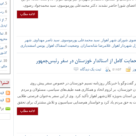
امی
عضای شورا حاضر نشدند: دکتر محمدعلی پورموسوی، سید محمدجواد رضوی،
رست
ادامه مطلب
از 
تبدیل 
نما
محروم 
وی شورای شهر اهواز
,
سید محمدعلی پورموسوی
,
سید ناصر مهداوی
,
شهر
 شهردار اهواز
,
غلامرضا شانه‌سازان
,
وضعیت اسفناک اهواز
,
یونس اسفندیاری
بی‌
کشور :
مایت کامل از استاندار خوزستان در سفر رئیس‌جمهور
نم
حکم بم
وز
ثبت یک دیدگاه
۵۱۸۵۴
اشترا
ر گفت‌وگو با خبرنگار روزنامه نسیم خوزستان در خصوص سفر پیش روی
ن خوزستان، بر لزوم اتحاد و همکاری همه طیف‌های سیاسی، مسئولان و مردم
فید
 استان به‌ویژه کلان‌شهر اهواز تأکید کرد. وی از این سفر به‌عنوان فرصتی طلایی
فید
ت به حق مردم یاد کرد و خواستار هم‌صدایی سیاسیون و تلاش مشترک برای تحقق
برا
ادامه مطلب