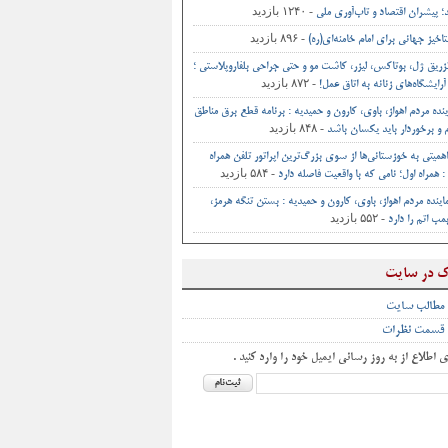
- ۱۲۴۰ بازدید
د؛ پیشران اقتصاد و تاب‌آوری ملی
- ۸۹۶ بازدید
اخیز جهانی برای امام خامنه‌ای(ره)
تزریق ژل، بوتاکس، لیزر، کاشت مو و حتی جراحی‌ بلفاروپلاستی ؛
- ۸۷۲ بازدید
آرایشگاه‌های زنانه به اتاق‌ عمل‌!
ینده مردم اهواز، باوی، کارون و حمیدیه : برنامه قطع برق مناطق
- ۸۴۸ بازدید
و برخوردار باید یکسان باشد
اهمیتی به خوزستانی‌ها از سوی بزرگ‌ترین اپراتور تلفن همراه
- ۵۸۴ بازدید
 همراه اول؛ نامی که با واقعیت فاصله دارد
اینده مردم اهواز، باوی، کارون و حمیدیه : بستن تنگه هرمز،
- ۵۵۲ بازدید
ب اتم را دارد
ک در سایت
 مطالب سایت
 قسمت نظرات
ی اطلاع از به روز رسانی ایمیل خود را وارد کنید .