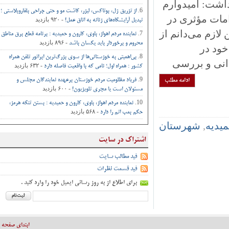
ت: امیدوارم
از تزریق ژل، بوتاکس، لیزر، کاشت مو و حتی جراحی‌ بلفاروپلاستی ؛
مات مؤثری در
- ۹۲۰ بازدید
تبدیل آرایشگاه‌های زنانه به اتاق‌ عمل‌!
م می‌دانم از
نماینده مردم اهواز، باوی، کارون و حمیدیه : برنامه قطع برق مناطق
- ۸۹۶ بازدید
محروم و برخوردار باید یکسان باشد
د در
بی‌اهمیتی به خوزستانی‌ها از سوی بزرگ‌ترین اپراتور تلفن همراه
ی و بررسی
- ۶۳۲ بازدید
کشور : همراه اول؛ نامی که با واقعیت فاصله دارد
ادامه مطلب
فریاد مظلومیت مردم خوزستان برعهده نمایندگان مجلس و
- ۶۰۰ بازدید
مسئولان است یا مجری تلویزیون!
نماینده مردم اهواز، باوی، کارون و حمیدیه : بستن تنگه هرمز،
- ۵۶۸ بازدید
حکم بمب اتم را دارد
یه
,
شهرستان
اشتراک در سایت
فید مطالب سایت
فید قسمت نظرات
برای اطلاع از به روز رسانی ایمیل خود را وارد کنید .
ابتدای صفحه