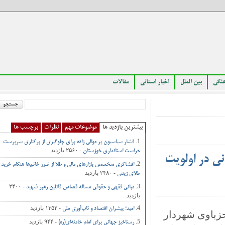
بین الملل
اخبار استانی
مقالات
بیشترین بازدید ها
موضوعات مهم
نظرات
برچسب ها
فشار سیاسیون بر موالی زاده برای جلوگیری از برکناری سرپرست
- ۲۵۶۰ بازدید
حراست استانداری خوزستان
در اولویت
افشاگری متخصص بازارهای مالی و طلا از ضرر خانم‌ها هنگام خرید
- ۲۴۸۰ بازدید
طلای زینتی
- ۲۴۰۰
مبانی فقهی و حقوقی مساله قصاص قاتلین رهبر شهید
بازدید
- ۱۳۵۲ بازدید
امید؛ پیشران اقتصاد و تاب‌آوری ملی
اوی شهردار
- ۹۴۴ بازدید
رستاخیز جهانی برای امام خامنه‌ای(ره)