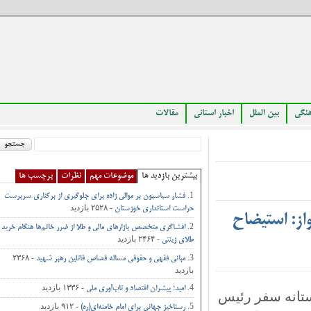
بین الملل
اخبار استانی
مقالات
بیشترین بازدید ها
موضوعات مهم
نظرات
برچسب ها
فشار سیاسیون بر موالی زاده برای جلوگیری از برکناری سرپرست
- ۲۵۲۸ بازدید
حراست استانداری خوزستان
: استیضاح
افشاگری متخصص بازارهای مالی و طلا از ضرر خانم‌ها هنگام خرید
- ۲۴۶۴ بازدید
طلای زینتی
- ۲۳۶۸
مبانی فقهی و حقوقی مساله قصاص قاتلین رهبر شهید
بازدید
- ۱۳۳۶ بازدید
امید؛ پیشران اقتصاد و تاب‌آوری ملی
نه سفر رئیس
- ۹۱۲ بازدید
رستاخیز جهانی برای امام خامنه‌ای(ره)