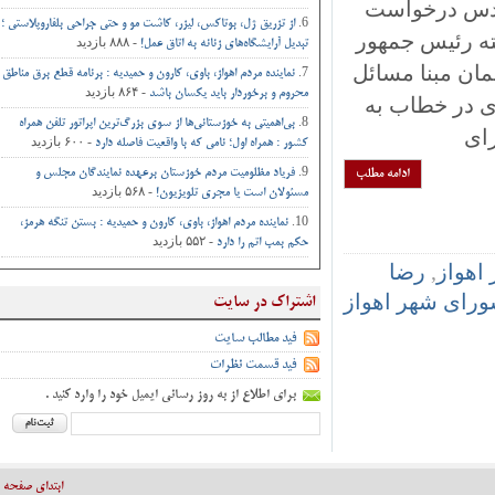
س درخواست
از تزریق ژل، بوتاکس، لیزر، کاشت مو و حتی جراحی‌ بلفاروپلاستی ؛
 رئیس جمهور
- ۸۸۸ بازدید
تبدیل آرایشگاه‌های زنانه به اتاق‌ عمل‌!
 مبنا مسائل
نماینده مردم اهواز، باوی، کارون و حمیدیه : برنامه قطع برق مناطق
- ۸۶۴ بازدید
محروم و برخوردار باید یکسان باشد
در خطاب به
بی‌اهمیتی به خوزستانی‌ها از سوی بزرگ‌ترین اپراتور تلفن همراه
- ۶۰۰ بازدید
کشور : همراه اول؛ نامی که با واقعیت فاصله دارد
ادامه مطلب
فریاد مظلومیت مردم خوزستان برعهده نمایندگان مجلس و
- ۵۶۸ بازدید
مسئولان است یا مجری تلویزیون!
نماینده مردم اهواز، باوی، کارون و حمیدیه : بستن تنگه هرمز،
- ۵۵۲ بازدید
حکم بمب اتم را دارد
واز
,
رضا
ی شهر اهواز
اشتراک در سایت
فید مطالب سایت
فید قسمت نظرات
برای اطلاع از به روز رسانی ایمیل خود را وارد کنید .
ابتدای صفحه