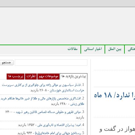
بین الملل
اخبار استانی
مقالات
بیشترین بازدید ها
موضوعات مهم
نظرات
برچسب ها
فشار سیاسیون بر موالی زاده برای جلوگیری از برکناری سرپرست
- ۲۶۰۸ بازدید
حراست استانداری خوزستان
عضو شورای شهر اهواز : امینی توان راه‌ اندازی پروژه مترو را ندارد/ ۱۸ ماه
افشاگری متخصص بازارهای مالی و طلا از ضرر خانم‌ها هنگام خرید
- ۲۴۸۰ بازدید
طلای زینتی
- ۲۴۰۰
مبانی فقهی و حقوقی مساله قصاص قاتلین رهبر شهید
بازدید
- ۱۳۵۲ بازدید
امید؛ پیشران اقتصاد و تاب‌آوری ملی
 در گفت و
- ۹۴۴ بازدید
رستاخیز جهانی برای امام خامنه‌ای(ره)