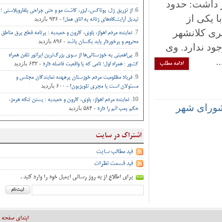
داشت: حدود
از تزریق ژل، بوتاکس، لیزر، کاشت مو و حتی جراحی‌ بلفاروپلاستی ؛
کی از
- ۹۳۶ بازدید
تبدیل آرایشگاه‌های زنانه به اتاق‌ عمل‌!
 کلانشهر
نماینده مردم اهواز، باوی، کارون و حمیدیه : برنامه قطع برق مناطق
- ۸۹۶ بازدید
محروم و برخوردار باید یکسان باشد
د ندارد. وی
بی‌اهمیتی به خوزستانی‌ها از سوی بزرگ‌ترین اپراتور تلفن همراه
- ۶۳۲ بازدید
ادامه مطلب
کشور : همراه اول؛ نامی که با واقعیت فاصله دارد
فریاد مظلومیت مردم خوزستان برعهده نمایندگان مجلس و
- ۶۰۰ بازدید
مسئولان است یا مجری تلویزیون!
نماینده مردم اهواز، باوی، کارون و حمیدیه : بستن تنگه هرمز،
ای شهر
- ۵۸۴ بازدید
حکم بمب اتم را دارد
اشتراک در سایت
فید مطالب سایت
فید قسمت نظرات
برای اطلاع از به روز رسانی ایمیل خود را وارد کنید .
ابتدای صفحه