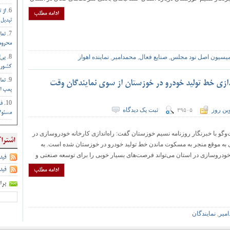
از 
ادامه مطلب
تبدیل 
نما
محروم 
میسیون اصل نود مجلس
,
صنایع فعال
,
محمدامیر
,
نماینده اهواز
بی‌
کشور :
نما
ندازی خط تولید خودرو در خوزستان از سوی نمایندگان وقت
بمب ات
فر
ین روز
ثبت یک دیدگاه
۳۹۵۰۵
مسئول
و با خبرنگار روزنامه نسیم خوزستان گفت: راه‌اندازی کارخانه خودروسازی در
اشترا
 پیگیری‌های به موقع منجر به مسکوت ماندن خط تولید خودرو‌ در خوزستان شده است. به
ودروسازی در استان می‌تواند فرصت‌های بسیار خوبی را برای توسعه صنعتی و
فید
فید
ادامه مطلب
برا
میر
,
نمایندگان