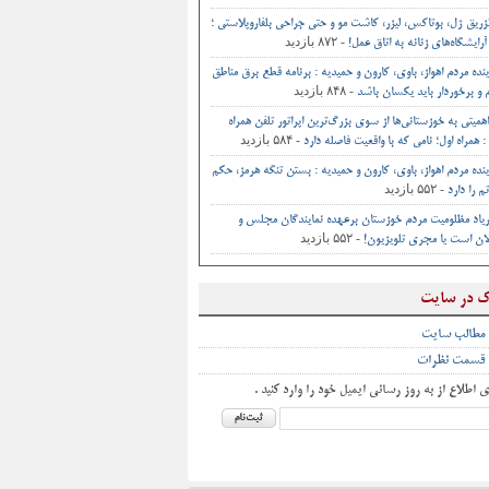
تزریق ژل، بوتاکس، لیزر، کاشت مو و حتی جراحی‌ بلفاروپلاستی ؛
- ۸۷۲ بازدید
آرایشگاه‌های زنانه به اتاق‌ عمل‌!
ینده مردم اهواز، باوی، کارون و حمیدیه : برنامه قطع برق مناطق
- ۸۴۸ بازدید
و برخوردار باید یکسان باشد
اهمیتی به خوزستانی‌ها از سوی بزرگ‌ترین اپراتور تلفن همراه
- ۵۸۴ بازدید
 همراه اول؛ نامی که با واقعیت فاصله دارد
ینده مردم اهواز، باوی، کارون و حمیدیه : بستن تنگه هرمز، حکم
- ۵۵۲ بازدید
م را دارد
یاد مظلومیت مردم خوزستان برعهده نمایندگان مجلس و
- ۵۵۲ بازدید
ان است یا مجری تلویزیون!
ک در سایت
 مطالب سایت
 قسمت نظرات
ی اطلاع از به روز رسانی ایمیل خود را وارد کنید .