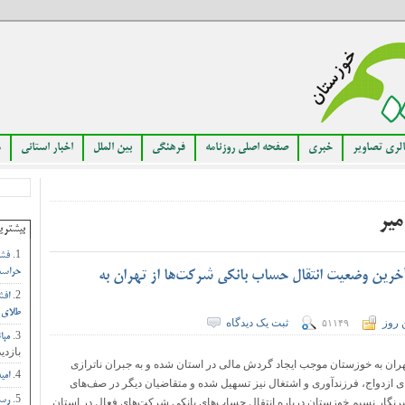
لری تصاویر
خبری
صفحه اصلی روزنامه
فرهنگی
بین الملل
اخبار استانی
م
یر
بیشتری
فشا
حراست
خرین وضعیت انتقال حساب بانکی شرکت‌ها از تهران به
افش
طلای 
 روز
ثبت یک دیدگاه
۵۱۱۴۹
مبا
بازدید
هران به خوزستان موجب ایجاد گردش مالی در استان شده و به جبران ناترازی
امی
‌های ازدواج، فرزندآوری و اشتغال نیز تسهیل شده و متقاضیان دیگر در صف‌های
رست
 خبرنگار نسیم خوزستان درباره انتقال حساب‌های بانکی شرکت‌های فعال در استان