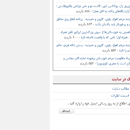
تزریق ژل، بوتاکس، لیزر، کاشت مو و حتی جراحی‌ بلفاروپلاستی ؛
- ۸۸۸ بازدید
آرایشگاه‌های زنانه به اتاق‌ عمل‌!
ینده مردم اهواز، باوی، کارون و حمیدیه : برنامه قطع برق مناطق
- ۸۶۴ بازدید
و برخوردار باید یکسان باشد
اهمیتی به خوزستانی‌ها از سوی بزرگ‌ترین اپراتور تلفن همراه
- ۶۰۰ بازدید
 همراه اول؛ نامی که با واقعیت فاصله دارد
ینده مردم اهواز، باوی، کارون و حمیدیه : بستن تنگه هرمز، حکم
- ۵۵۲ بازدید
م را دارد
یاد مظلومیت مردم خوزستان برعهده نمایندگان مجلس و
- ۵۵۲ بازدید
ان است یا مجری تلویزیون!
ک در سایت
 مطالب سایت
 قسمت نظرات
ی اطلاع از به روز رسانی ایمیل خود را وارد کنید .