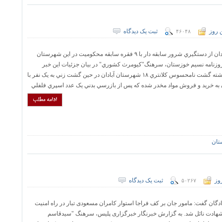
 روز
ثبت یک دیدگاه
۴۶۰۴۸
فرمانده انتظامي آبادان از دستگيري شرور سابقه دار با ۹ فقره سابقه محکوميت در اين شهرستان
روزنامه نسیم خوزستان، سرهنگ"کيومرث کشوري" در بيان جزئيات اين خبر
گفت:بامداد شب گذشته گشت نامحسوس کلانتري ۱۸ شهرستان آبادان در حين گشت زني به يک نفر با
به خريد و فروش مواد مخدر شده که پس از بازرسي بدني يک عدد اسپري فلفلي
ادامه مطلب
تان
وز
ثبت یک دیدگاه
۵۰۲۶۷
دگان گفت: مامور جان بر کف فراجا استوار کامران مسعودی تبار در راه امنیت
 شهادت نائل شد. به گزارش خبرنگار خبرگزاری پلیس، سرهنگ "سیدقاسم