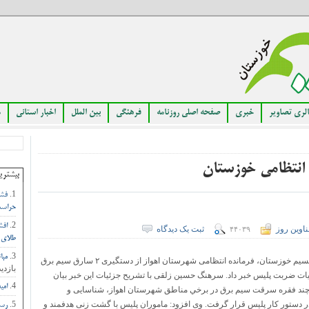
لری تصاویر
خبری
صفحه اصلی روزنامه
فرهنگی
بین الملل
اخبار استانی
م
انتظامی خوزستان
بیشتری
فشا
حراست
افش
اوین روز
ثبت یک دیدگاه
۴۴۰۳۹
طلای 
مبا
به گزارش روزنامه نسیم خوزستان، فرمانده انتظامی شهرستان اهواز از دستگيری ۲ سارق سيم برق
بازدید
ت ضربت پليس خبر داد. سرهنگ حسين زلقی با تشريح جزئيات اين خبر بيان
امی
چند فقره سرقت سيم برق در برخي مناطق شهرستان اهواز، شناسايی و
دستور کار پليس قرار گرفت. وی افزود: ماموران پليس با گشت زنی هدفمند و
رست