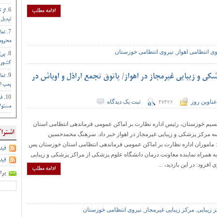
ادامه مطلب
از 
تبدیل 
نما
محروم 
ی انتظامی اهواز
,
نیروی انتظامی خوزستان
بی‌
کشور :
د خبر داد : پلمب ۳ مرکز پزشکی و زیبایی غیرمجاز در اهواز/ پاتوق تجمع اراذل و اوباش در
نما
بمب ات
فر
عناوین روز
ثبت یک دیدگاه
۴۷۴۲۶
مسئول
نسیم خوزستان، رئیس اداره نظارت بر اماکن عمومی فرماندهی انتظامی استان
اشترا
ه مرکز پزشکی و زیبایی غیرمجاز در اهواز خبر داد. سرهنگ محمدحسین
 ماموران اداره نظارت بر اماکن عمومی فرماندهی انتظامی استان خوزستان پس
فید
ه همراه نماینده معاونت درمان دانشگاه علوم پزشکی از مراکز پزشکی و زیبایی
فید
 افزود: در این بازدید، ...
ادامه مطلب
برا
 زیبایی
,
مرکز زیبایی غیرمجاز
,
نیروی انتظامی خوزستان