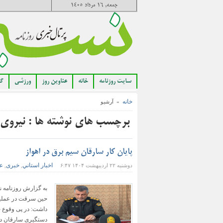
جمعه, ۱۶ مرداد ۱۴۰۵
سایت روزنامه
خانه
عناوین روز
ورزشی
گا
خانه
» آرشیو
برچسب های نوشته ها : نیروی 
پایان کار سارقان سیم برق در اهواز
اخبار استاني
خبری
عن
دوشنبه ۲۲ اردیبهشت ۱۴۰۴ ۶:۴۷
,
,
حين سرقت در عمليا
داشت: در پی وقوع 
دستگيری سارقان در 