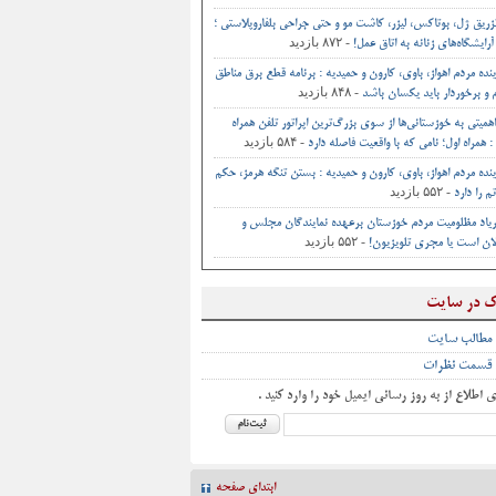
تزریق ژل، بوتاکس، لیزر، کاشت مو و حتی جراحی‌ بلفاروپلاستی ؛
- ۸۷۲ بازدید
آرایشگاه‌های زنانه به اتاق‌ عمل‌!
ینده مردم اهواز، باوی، کارون و حمیدیه : برنامه قطع برق مناطق
- ۸۴۸ بازدید
و برخوردار باید یکسان باشد
اهمیتی به خوزستانی‌ها از سوی بزرگ‌ترین اپراتور تلفن همراه
- ۵۸۴ بازدید
 همراه اول؛ نامی که با واقعیت فاصله دارد
ینده مردم اهواز، باوی، کارون و حمیدیه : بستن تنگه هرمز، حکم
- ۵۵۲ بازدید
م را دارد
یاد مظلومیت مردم خوزستان برعهده نمایندگان مجلس و
- ۵۵۲ بازدید
ان است یا مجری تلویزیون!
ک در سایت
 مطالب سایت
 قسمت نظرات
ی اطلاع از به روز رسانی ایمیل خود را وارد کنید .
ابتدای صفحه