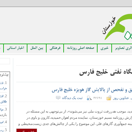
لری تصاویر
خبری
صفحه اصلی روزنامه
فرهنگی
بین الملل
اخبار استانی
م
گاه نفتی خلیج فارس
بیشتری
فشا
حراست
ق و تفحص از پالایش گاز هویزه خلیج فارس
افش
عناوین روز
ثبت یک دیدگاه
۴۲۶۹۱
,
طلای 
مبا
ی شدید، موجب هدررفت ثروت ملی نیز می‌شوند»، از بی‌توجهی به این مسئله در
بازدید
ارش روزنامه نسیم خوزستان، نماینده مردم اهواز،حمیدیه،کارون و باوی در
امی
ینه جمع‌آوری گازهای فلر، این موضوع را یکی از چالش‌های جدی زیست‌محیطی و
رست