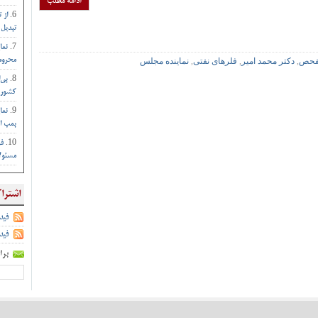
ادامه مطلب
از 
تبدیل 
نما
فحص
,
دکتر محمد امیر
,
فلرهای نفتی
,
نماینده مجلس
محروم 
بی‌
کشور :
نما
بمب ات
فر
مسئول
اشترا
فید
فید
برا