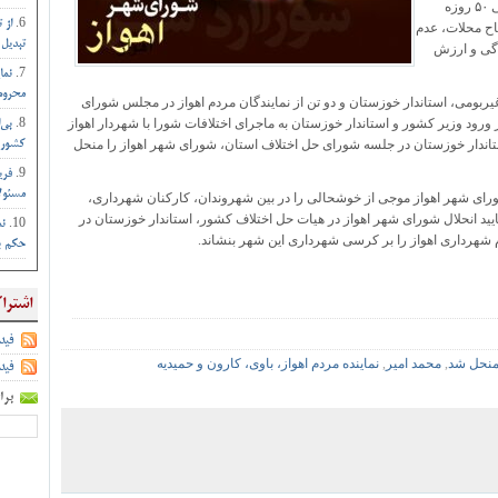
اسکان خانواده امینی در اهواز، تاخیرهای بی‌سابقه ۴۰ الی ۵۰ روزه
از 
ح محلات، عدم
تبدیل 
دگی و ارزش
نما
محروم 
یربومی، استاندار خوزستان و دو تن از نمایندگان مردم اهواز در مجلس شورای
رود وزیر کشور و استاندار خوزستان به ماجرای اختلافات شورا با شهردار اهواز
بی‌
اندار خوزستان در جلسه شورای حل اختلاف استان، شورای شهر اهواز را منحل
کشور :
فری
مسئول
ورای شهر اهواز موجی از خوشحالی را در بین شهروندان، کارکنان شهرداری،
تایید انحلال شورای شهر اهواز در هیات حل اختلاف کشور، استاندار خوزستان در
نم
شهرداری اهواز را بر کرسی شهرداری این شهر بنشاند.
حکم بم
اشترا
فید
منحل شد
,
محمد امیر
,
نماینده مردم اهواز، باوی، کارون و حمیدیه
فید
برا