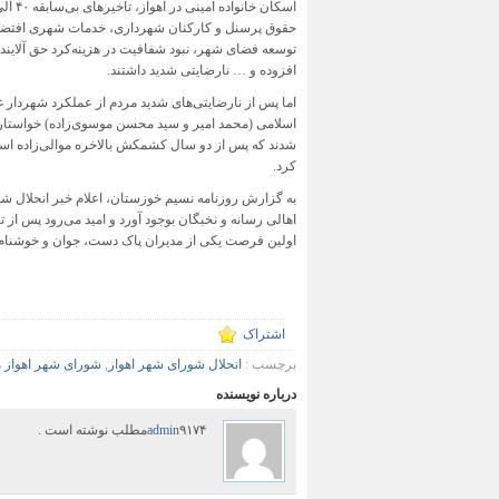
حقوق پرسنل و کارکنان شهرداری، خدمات شهری افتضا
توسعه فضای شهر، نبود شفافیت در هزینه‌کرد حق آلاین
افزوده و … نارضایتی شدید داشتند.
اما پس از نارضایتی‌های شدید مردم از عملکرد شهردار غ
اسلامی (محمد امیر و سید محسن موسوی‌زاده) خواستار و
شدند که پس از دو سال کشمکش بالاخره موالی‌زاده است
کرد.
به گزارش روزنامه نسیم خوزستان، اعلام خبر انحلال ش
اهالی رسانه و نخبگان بوجود آورد و امید می‌رود پس از 
اولین فرصت یکی از مدیران پاک دست، جوان و‌ خوشنام 
اشتراک
برچسب :
انحلال شورای شهر اهواز
,
شورای شهر اهواز 
درباره نویسنده
۹۱۷۴مطلب نوشته است .
admin