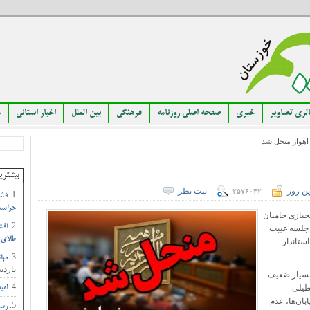
لری تصاویر
خبری
صفحه اصلی روزنامه
فرهنگی
بین الملل
اخبار استانی
م
هواز منحل شد
بیشتری
ین روز
ثبت نظر
۲۵۷۶۰۴۲
فشا
حراست
جبازی حامیان
افش
ردار غیربومی اهواز برای ابقای وی بالاخره پس از ۳۰ جلسه غیبت
طلای 
ستاندار
مبا
بازدید
د بسیار ضعیف
طیلی
امی
ان‌ها، عدم
رست