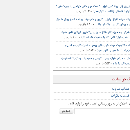
تزریق ژل، بوتاکس، لیزر، کاشت مو و حتی جراحی‌ بلفاروپلاستی ؛
- ۹۰۴ بازدید
آرایشگاه‌های زنانه به اتاق‌ عمل‌!
ینده مردم اهواز، باوی، کارون و حمیدیه : برنامه قطع برق مناطق
- ۸۸۰ بازدید
و برخوردار باید یکسان باشد
اهمیتی به خوزستانی‌ها از سوی بزرگ‌ترین اپراتور تلفن همراه
- ۶۰۰ بازدید
 همراه اول؛ نامی که با واقعیت فاصله دارد
اد مظلومیت مردم خوزستان برعهده نمایندگان مجلس و
- ۵۸۴ بازدید
ان است یا مجری تلویزیون!
اینده مردم اهواز، باوی، کارون و حمیدیه : بستن تنگه هرمز،
- ۵۵۲ بازدید
ب اتم را دارد
ک در سایت
 مطالب سایت
 قسمت نظرات
ی اطلاع از به روز رسانی ایمیل خود را وارد کنید .